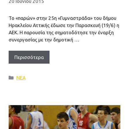
20 Ιουνίου 2015
Το «παρών» στην 25η «Γυμναστράδα» του δήμου
Ηρακλείου Αττικής έδωσε την Παρασκευή (19/6) η
ΑΕΚ. Η παρουσία της σηματοδότησε την έναρξη
συνεργασίας με την δημοτική …
Περισσότερα
Κατηγορίες
ΝΕΑ