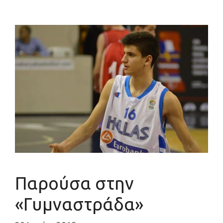
Παρούσα στην
«Γυμναστράδα»