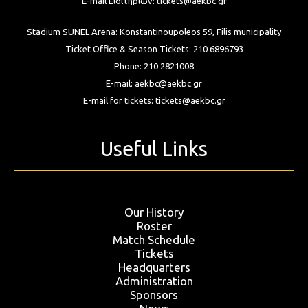
E-mail Εισιτηρίων:
tickets@aekbc.gr
Stadium SUNEL Arena:
Konstantinoupoleos 59, Filis
municipality
Ticket Office & Season Tickets:
210 6896793
Phone:
210 2821008
E-mail:
aekbc@aekbc.gr
E-mail for tickets:
tickets@aekbc.gr
Useful Links
Our History
Roster
Match Schedule
Tickets
Headquarters
Administration
Sponsors