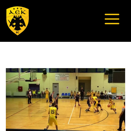
Μετάβαση
σε
περιεχόμενο
Μενο