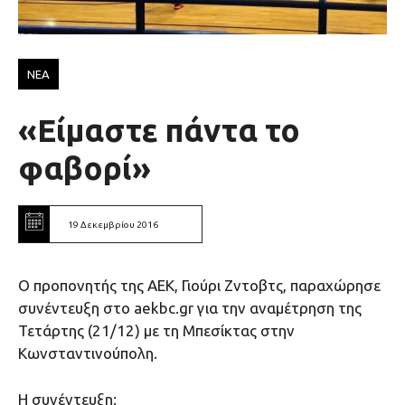
ΝΕΑ
«Είμαστε πάντα το
φαβορί»
19 Δεκεμβρίου 2016
Ο προπονητής της ΑΕΚ, Γιούρι Ζντοβτς, παραχώρησε
συνέντευξη στο aekbc.gr για την αναμέτρηση της
Τετάρτης (21/12) με τη Μπεσίκτας στην
Κωνσταντινούπολη.
Η συνέντευξη: