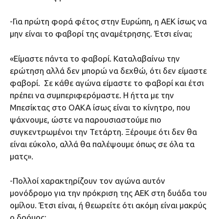
-Για πρώτη φορά φέτος στην Ευρώπη, η ΑΕΚ ίσως να
μην είναι το φαβορί της αναμέτρησης. Έτσι είναι;
«Είμαστε πάντα το φαβορί. Καταλαβαίνω την
ερώτηση αλλά δεν μπορώ να δεχθώ, ότι δεν είμαστε
φαβορί. Σε κάθε αγώνα είμαστε το φαβορί και έτσι
πρέπει να συμπεριφερόμαστε. Η ήττα με την
Μπεσίκτας στο ΟΑΚΑ ίσως είναι το κίνητρο, που
ψάχνουμε, ώστε να παρουσιαστούμε πιο
συγκεντρωμένοι την Τετάρτη. Ξέρουμε ότι δεν θα
είναι εύκολο, αλλά θα παλέψουμε όπως σε όλα τα
ματς».
-Πολλοί χαρακτηρίζουν τον αγώνα αυτόν
μονόδρομο για την πρόκριση της ΑΕΚ στη δυάδα του
ομίλου. Έτσι είναι, ή θεωρείτε ότι ακόμη είναι μακρύς
ο δρόμος;