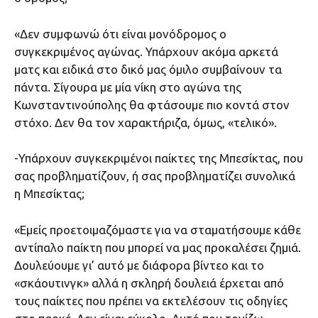
«Δεν συμφωνώ ότι είναι μονόδρομος ο
συγκεκριμένος αγώνας. Υπάρχουν ακόμα αρκετά
ματς και ειδικά στο δικό μας όμιλο συμβαίνουν τα
πάντα. Σίγουρα με μία νίκη στο αγώνα της
Κωνσταντινούπολης θα φτάσουμε πιο κοντά στον
στόχο. Δεν θα τον χαρακτήριζα, όμως, «τελικό».
-Υπάρχουν συγκεκριμένοι παίκτες της Μπεσίκτας, που
σας προβληματίζουν, ή σας προβληματίζει συνολικά
η Μπεσίκτας;
«Εμείς προετοιμαζόμαστε για να σταματήσουμε κάθε
αντίπαλο παίκτη που μπορεί να μας προκαλέσει ζημιά.
Δουλεύουμε γι’ αυτό με διάφορα βίντεο και το
«σκάουτινγκ» αλλά η σκληρή δουλειά έρχεται από
τους παίκτες που πρέπει να εκτελέσουν τις οδηγίες