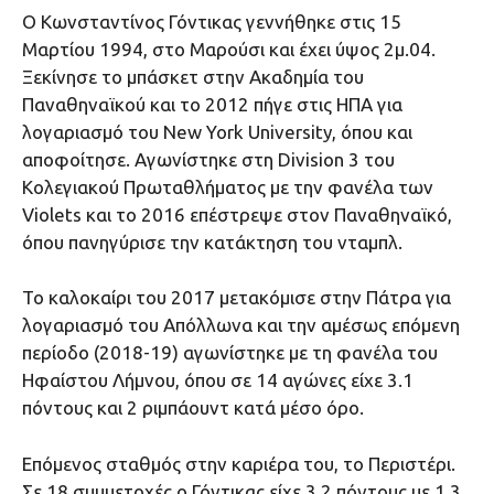
Ο Κωνσταντίνος Γόντικας γεννήθηκε στις 15
Μαρτίου 1994, στο Μαρούσι και έχει ύψος 2μ.04.
Ξεκίνησε το μπάσκετ στην Ακαδημία του
Παναθηναϊκού και το 2012 πήγε στις ΗΠΑ για
λογαριασμό του New York University, όπου και
αποφοίτησε. Αγωνίστηκε στη Division 3 του
Κολεγιακού Πρωταθλήματος με την φανέλα των
Violets και το 2016 επέστρεψε στον Παναθηναϊκό,
όπου πανηγύρισε την κατάκτηση του νταμπλ.
Το καλοκαίρι του 2017 μετακόμισε στην Πάτρα για
λογαριασμό του Απόλλωνα και την αμέσως επόμενη
περίοδο (2018-19) αγωνίστηκε με τη φανέλα του
Ηφαίστου Λήμνου, όπου σε 14 αγώνες είχε 3.1
πόντους και 2 ριμπάουντ κατά μέσο όρο.
Επόμενος σταθμός στην καριέρα του, το Περιστέρι.
Σε 18 συμμετοχές ο Γόντικας είχε 3.2 πόντους με 1.3