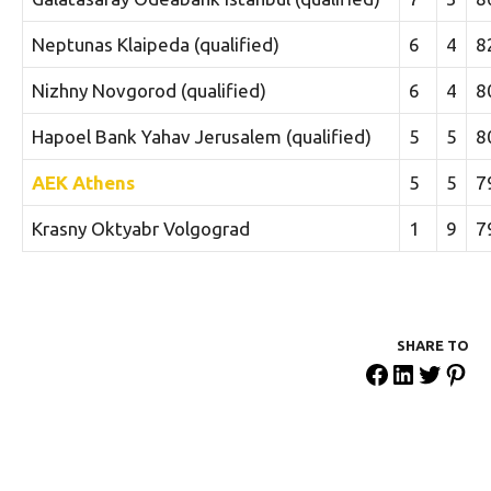
Neptunas Klaipeda (qualified)
6
4
8
Nizhny Novgorod (qualified)
6
4
8
Hapoel Bank Yahav Jerusalem (qualified)
5
5
8
AEK Athens
5
5
7
Krasny Oktyabr Volgograd
1
9
7
SHARE ΤΟ