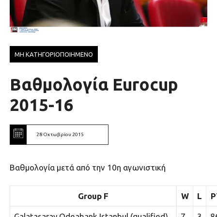
ΜΗ ΚΑΤΗΓΟΡΙΟΠΟΙΗΜΕΝΟ
Βαθμολογία Εurocup
2015-16
28 Οκτωβρίου 2015
Βαθμολογία μετά από την 10η αγωνιστική
Group F
W
L
P
Galatasaray Odeabank Istanbul (qualified)
7
3
8