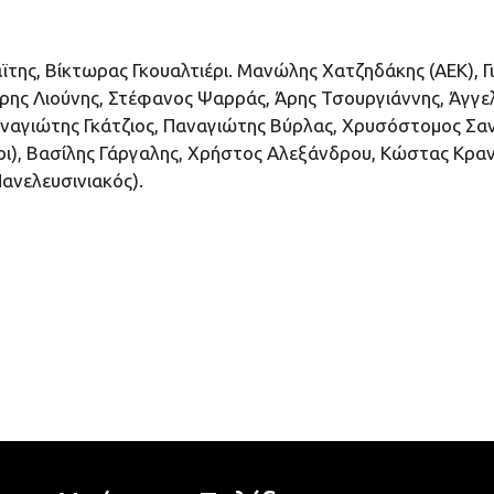
αϊτης, Βίκτωρας Γκουαλτιέρι. Μανώλης Χατζηδάκης (ΑΕΚ), 
άρης Λιούνης, Στέφανος Ψαρράς, Άρης Τσουργιάννης, Άγγ
αναγιώτης Γκάτζιος, Παναγιώτης Βύρλας, Χρυσόστομος Σ
), Βασίλης Γάργαλης, Χρήστος Αλεξάνδρου, Κώστας Κρανιά
ανελευσινιακός).