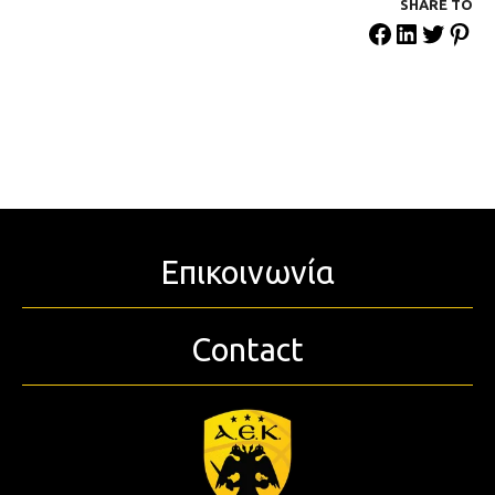
SHARE ΤΟ
Επικοινωνία
Contact