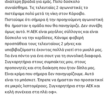
ιδιαίτερη βραδιά για εμάς. Πολύ δύσκολο
συναίσθημα. Τις τελευταίες 2 αγωνιστικές το
πιστέψαμε πολύ μετά τη νίκη στον Κόροιβο.
Πιστεύαμε ότι σήμερα ή την προηγούμενη αγωνιστική
θα ήμασταν η ομάδα που θα πανηγύριζε. Δεν συνέβη
όμως αυτό. Η ΑΕΚ είναι μεγάλος σύλλογος και είναι
δύσκολο να την κερδίσεις. Κάναμε φοβερή
προσπάθεια τους τελευταίους 2 μήνες και
υποβιβαζόμαστε έχοντας πολλά γιατί στο μυαλό μας.
Για ένα πόντο για ένα σουτ για τη συνολική διαφορά.
Συγχαρητήρια στους συμπαίκτες μου, στους
προπονητές και στη διοίκηση που ήταν δίπλα μας.
Είναι κρίμα που σήμερα δεν πανηγυρίζουμε. Αυτό
είναι το μπάσκετ. Έπρεπε να ήμασταν πιο προσεκτικοί
σε μικρές λεπτομέρειες. Συγχαρητήρια στην ΑΕΚ και
καλή συνέχεια στα πλέι οφ».