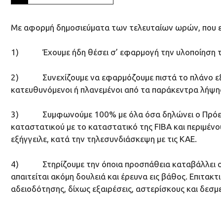
Με αφορμή δημοσιεύματα των τελευταίων ωρών, που εμπ
1) Έχουμε ήδη θέσει σ’ εφαρμογή την υλοποίηση του
2) Συνεχίζουμε να εφαρμόζουμε πιστά το πλάνο εξο
κατευθυνόμενοι ή πλανεμένοι από τα παράκεντρα λήψ
3) Συμφωνούμε 100% με όλα όσα δηλώνει ο Πρόεδρος τ
καταστατικού με το καταστατικό της FIBA και περιμένο
εξήγγειλε, κατά την τηλεσυνδιάσκεψη με τις ΚΑΕ.
4) Στηρίζουμε την όποια προσπάθεια καταβάλλει ο Ε
απαιτείται ακόμη δουλειά και έρευνα εις βάθος. Επιτακτ
αδειοδότησης, δίχως εξαιρέσεις, αστερίσκους και δεσμε