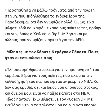
«Προσπάθησα να μάθω πράγματα από την πρώτη
στιγμή, που εκδηλώθηκε το ενδιαφέρον της.
Παραδέχομαι, ότι δεν γνωρίζω πολλά. Όμως, είχα
μιλήσει εδώ και καιρό με κάποιους παίκτες της, πρώην
και νυν, όπως ο Χέιλ και ο Γκρέι. Μίλησα και με
άλλους, που γνωρίζουν αρκετά για την ΑΕΚ».
-Μίλησες με τον Κόουτς Ντράγκαν Σάκοτα. Ποιες
ήταν οι εντυπώσεις σου;
«Πληροφορήθηκα στοιχεία για την προπονητική του
καριέρα. Ξέρω για τους παίκτες, που είχε υπό την
καθοδήγησή του και που έφτασαν μέχρι το ΝΒΑ. Και
δεν σας κρύβω, ότι και δικός μου απόλυτος στόχος,
και όνειρό μου, είναι να παίξω κάποτε στο ΝΒΑ.
Τέλος πάντων, έχω μιλήσει με τον «Coach D». Με
ενεθάρρυνε για το ταλέντο μου και για όσα μπορώ