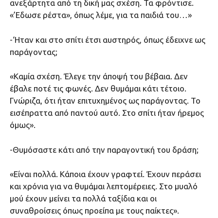
ανεξάρτητα από τη δική μας σχέση. Τα φρόντισε.
«’Εδωσε ρέστα», όπως λέμε, για τα παιδιά του…»
-‘Ηταν και στο σπίτι έτσι αυστηρός, όπως έδειχνε ως
παράγοντας;
«Καμία σχέση. Έλεγε την άποψή του βέβαια. Δεν
έβαλε ποτέ τις φωνές. Δεν θυμάμαι κάτι τέτοιο.
Γνώριζα, ότι ήταν επιτυχημένος ως παράγοντας. Το
εισέπραττα από παντού αυτό. Στο σπίτι ήταν ήρεμος
όμως».
-Θυμόσαστε κάτι από την παραγοντική του δράση;
«Είναι πολλά. Κάποια έχουν γραφτεί. Έχουν περάσει
και χρόνια για να θυμάμαι λεπτομέρειες. Στο μυαλό
μού έχουν μείνει τα πολλά ταξίδια και οι
συναθροίσεις όπως προείπα με τους παίκτες».