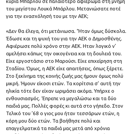
κυρία Μπάρλου σε παλαιότερο αφιέρωμα στη μνήμη
του μεγίστου Λουκά Μπάρλου. Μετανιώσατε ποτέ
για την ενασχόλησή του με την ΑΕΚ;
«Δεν θα έλεγα, ότι μετάνιωσα. ‘Ήταν όμως δύσκολα.
Έδωσε και τη ψυχή του για την ΑΕΚ ο Δημοσθένης.
Αφιέρωσε πολύ χρόνο στην ΑΕΚ. Ηταν λογικό ν’
αμελήσει κάπως την οικογένεια και τη δουλειά του.
Είχε εργοστάσιο στο Μαρούσι. Είχε επιχείρηση στη
Σταδίου. Όμως, η ΑΕΚ είχε απαιτήσεις, όπως ξέρετε.
Στο ξεκίνημα της κοινής ζωής μας ήμουν όμως πολύ
μικρή. Ήμουν είκοσι ετών. Τα κορίτσια σ’ αυτή την
ηλικία τότε δεν είχαν ωριμάσει ακόμα. Υπήρχε ο
ενθουσιασμός. ‘Επρεπε να μεγαλώσω και τα δύο
παιδιά μας. Πολλές φορές κι αυτά στο γήπεδο. Στον
Τελικό του ’68 ο γιος μου ήταν τεσσάρων ετών, η
κόρη μου δύο ετών. Τα βοήθησε πολύ και
επαγγελματικά τα παιδιά μας μετά από χρόνια