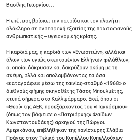
Βασίλης Γεωργίου…
Η επέτειος βρίσκει την πατρίδα και τον πλανήτη
ολόκληρο σε αναταραχή εξαιτίας της πρωτοφανούς
ανθρωπιστικής – υγειονομικής κρίσης.
Η καρδιά μας, η καρδιά των «Ενωσιτών», αλλά και
όλων των υγιώς σκεπτομένων Ελλήνων φιλάθλων,
οι οποίοι δάκρυσαν και δακρύζουν ακόμη με τη
σκέψη, αλλά και απολαμβάνοντας τα όσα
«καταγράφει» μέσω της ταινίας-σταθμό «1968» ο
διεθνούς φήμης σκηνοθέτης Τάσος Μπουλμέτης,
χτυπά σήμερα στο Καλλιμάρμαρο. Εκεί, όπου οι
«Θεοί» της ΑΕΚ, προεξάρχοντος του «Παγκόσμιου»
(όπως τον βάφτισε ο «Πατριάρχης» Φαίδων
Κωνσταντουδάκης) αρχηγού της Γιώργου
Αμερικάνου, επιβλήθηκαν της πανίσχυρης Σλάβια
Πράγας στον Τελικό του Κυπέλλου Κυπελλούχων