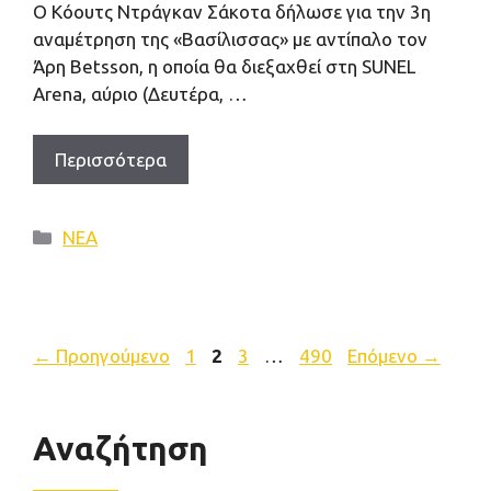
O Kόουτς Ντράγκαν Σάκοτα δήλωσε για την 3η
αναμέτρηση της «Βασίλισσας» με αντίπαλο τον
Άρη Βetsson, η οποία θα διεξαχθεί στη SUNEL
Arena, αύριο (Δευτέρα, …
Περισσότερα
Κατηγορίες
ΝΕΑ
Σελίδα
Σελίδα
Σελίδα
Σελίδα
←
Προηγούμενο
1
2
3
…
490
Επόμενο
→
Αναζήτηση