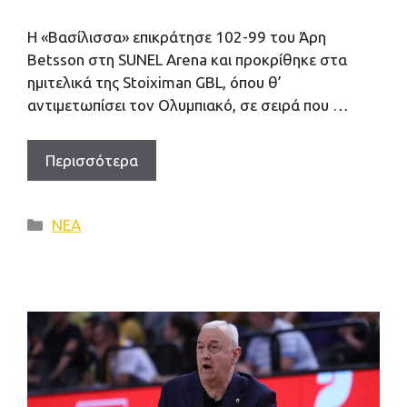
Η «Βασίλισσα» επικράτησε 102-99 του Άρη
Betsson στη SUNEL Arena και προκρίθηκε στα
ημιτελικά της Stoiximan GBL, όπου θ’
αντιμετωπίσει τον Ολυμπιακό, σε σειρά που …
Περισσότερα
Κατηγορίες
ΝΕΑ