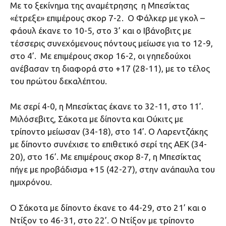
Με το ξεκίνημα της αναμέτρησης η Μπεσίκτας
«έτρεξε» επιμέρους σκορ 7-2. Ο Φάλκερ με γκολ –
φάουλ έκανε το 10-5, στο 3’ και ο Ιβάνοβιτς με
τέσσερις συνεχόμενους πόντους μείωσε για το 12-9,
στο 4’. Με επιμέρους σκορ 16-2, οι γηπεδούχοι
ανέβασαν τη διαφορά στο +17 (28-11), με το τέλος
του πρώτου δεκαλέπτου.
Με σερί 4-0, η Μπεσίκτας έκανε το 32-11, στο 11’.
Μιλόσεβιτς, Σάκοτα με δίποντα και Ούκιτς με
τρίποντο μείωσαν (34-18), στο 14’. Ο Λαρεντζάκης
με δίποντο συνέχισε το επιθετικό σερί της ΑΕΚ (34-
20), στο 16’. Με επιμέρους σκορ 8-7, η Μπεσίκτας
πήγε με προβάδισμα +15 (42-27), στην ανάπαυλα του
ημιχρόνου.
Ο Σάκοτα με δίποντο έκανε το 44-29, στο 21’ και ο
Ντίξον το 46-31, στο 22’. Ο Ντίξον με τρίποντο