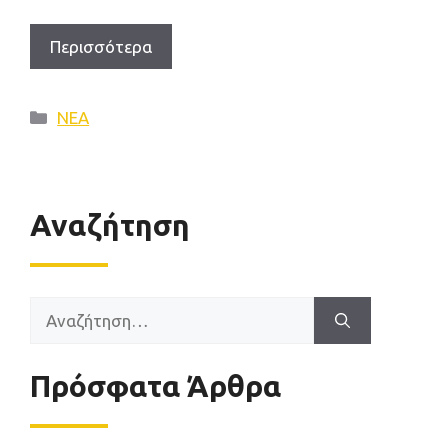
Περισσότερα
Κατηγορίες
ΝΕΑ
Αναζήτηση
Αναζήτηση
για:
Πρόσφατα Άρθρα