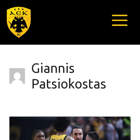
Μετάβαση
σε
περιεχόμενο
Μενο
Giannis
Patsiokostas