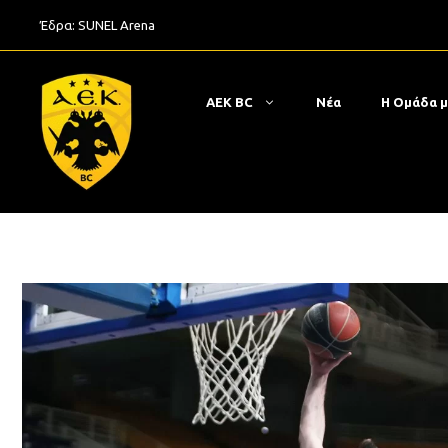
Μετάβαση
Έδρα:
SUNEL Arena
σε
περιεχόμενο
ΑΕΚ BC
Νέα
Η Ομάδα 