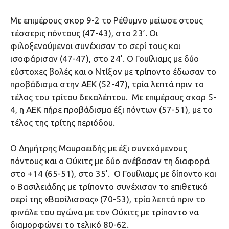
Με επιμέρους σκορ 9-2 το Ρέθυμνο μείωσε στους
τέσσερις πόντους (47-43), στο 23’. Οι
φιλοξενούμενοι συνέχισαν το σερί τους και
ισοφάρισαν (47-47), στο 24’. Ο Γουίλιαμς με δύο
εύστοχες βολές και ο Ντίξον με τρίποντο έδωσαν το
προβάδισμα στην ΑΕΚ (52-47), τρία λεπτά πριν το
τέλος του τρίτου δεκαλέπτου. Με επιμέρους σκορ 5-
4, η ΑΕΚ πήρε προβάδισμα έξι πόντων (57-51), με το
τέλος της τρίτης περιόδου.
Ο Δημήτρης Μαυροειδής με έξι συνεχόμενους
πόντους και ο Ούκιτς με δύο ανέβασαν τη διαφορά
στο +14 (65-51), στο 35’. Ο Γουίλιαμς με δίποντο και
ο Βασιλειάδης με τρίποντο συνέχισαν το επιθετικό
σερί της «Βασίλισσας» (70-53), τρία λεπτά πριν το
φινάλε του αγώνα με τον Ούκιτς με τρίποντο να
διαμορφώνει το τελικό 80-62.