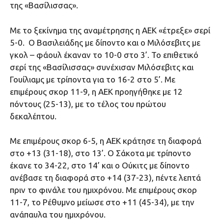
της «Βασίλισσας».
Με το ξεκίνημα της αναμέτρησης η ΑΕΚ «έτρεξε» σερί
5-0. Ο Βασιλειάδης με δίποντο και ο Μιλόσεβιτς με
γκολ – φάουλ έκαναν το 10-0 στο 3’. Το επιθετικό
σερί της «Βασίλισσας» συνέχισαν Μιλόσεβιτς και
Γουίλιαμς με τρίποντα για το 16-2 στο 5’. Με
επιμέρους σκορ 11-9, η ΑΕΚ προηγήθηκε με 12
πόντους (25-13), με το τέλος του πρώτου
δεκαλέπτου.
Με επιμέρους σκορ 6-5, η ΑΕΚ κράτησε τη διαφορά
στο +13 (31-18), στο 13’. Ο Σάκοτα με τρίποντο
έκανε το 34-22, στο 14’ και ο Ούκιτς με δίποντο
ανέβασε τη διαφορά στο +14 (37-23), πέντε λεπτά
πριν το φινάλε του ημιχρόνου. Με επιμέρους σκορ
11-7, το Ρέθυμνο μείωσε στο +11 (45-34), με την
ανάπαυλα του ημιχρόνου.