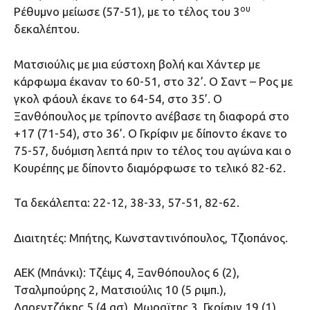
ου
Ρέθυμνο μείωσε (57-51), με το τέλος του 3
δεκαλέπτου.
Ματσιούλις με μια εύστοχη βολή και Χάντερ με
κάρφωμα έκαναν το 60-51, στο 32’. Ο Σαντ – Ρος με
γκολ φάουλ έκανε το 64-54, στο 35’. Ο
Ξανθόπουλος με τρίποντο ανέβασε τη διαφορά στο
+17 (71-54), στο 36’. Ο Γκρίφιν με δίποντο έκανε το
75-57, δυόμιση λεπτά πριν το τέλος του αγώνα και ο
Κουρέπης με δίποντο διαμόρφωσε το τελικό 82-62.
Τα δεκάλεπτα: 22-12, 38-33, 57-51, 82-62.
Διαιτητές: Μπήτης, Κωνσταντινόπουλος, Τζιοπάνος.
ΑΕΚ (Μπάνκι): Τζέιμς 4, Ξανθόπουλος 6 (2),
Τσαλμπούρης 2, Ματσιούλις 10 (5 ριμπ.),
Λαρεντζάκης 5 (4 ασ), Μωραϊτης 3, Γκρίφιν 19 (1),