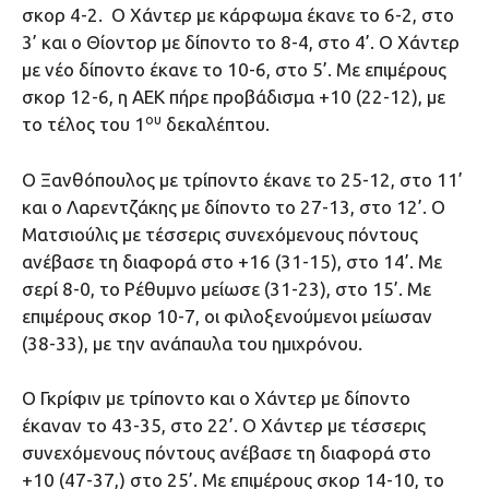
σκορ 4-2. Ο Χάντερ με κάρφωμα έκανε το 6-2, στο
3’ και ο Θίοντορ με δίποντο το 8-4, στο 4’. Ο Χάντερ
με νέο δίποντο έκανε το 10-6, στο 5’. Με επιμέρους
σκορ 12-6, η ΑΕΚ πήρε προβάδισμα +10 (22-12), με
ου
το τέλος του 1
δεκαλέπτου.
Ο Ξανθόπουλος με τρίποντο έκανε το 25-12, στο 11’
και ο Λαρεντζάκης με δίποντο το 27-13, στο 12’. Ο
Ματσιούλις με τέσσερις συνεχόμενους πόντους
ανέβασε τη διαφορά στο +16 (31-15), στο 14’. Με
σερί 8-0, το Ρέθυμνο μείωσε (31-23), στο 15’. Με
επιμέρους σκορ 10-7, οι φιλοξενούμενοι μείωσαν
(38-33), με την ανάπαυλα του ημιχρόνου.
O Γκρίφιν με τρίποντο και ο Χάντερ με δίποντο
έκαναν το 43-35, στο 22’. Ο Χάντερ με τέσσερις
συνεχόμενους πόντους ανέβασε τη διαφορά στο
+10 (47-37,) στο 25’. Με επιμέρους σκορ 14-10, το