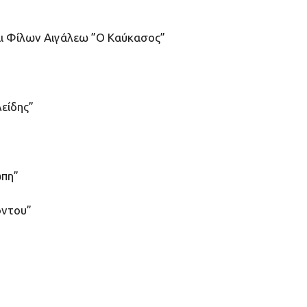
αι Φίλων Αιγάλεω ”Ο Καύκασος”
είδης”
ώπη”
όντου”