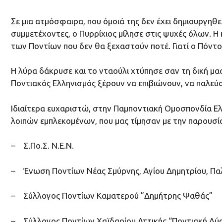
Σε μια ατμόσφαιρα, που όμοιά της δεν έχει δημιουργη
συμμετέχοντες, ο Πυρρίχιος μίλησε στις ψυχές όλων. Η 
των Ποντίων που δεν θα ξεχαστούν ποτέ. Γιατί ο Πόντος 
Η λύρα δάκρυσε και το νταούλι χτύπησε σαν τη δική μας
Ποντιακός Ελληνισμός ξέρουν να επιβιώνουν, να παλεύο
Ιδιαίτερα ευχαριστώ, στην Παμποντιακή Ομοσπονδία Ελ
λοιπών εμπλεκομένων, που μας τίμησαν με την παρουσία
– Σ.Πο.Σ. Ν.Ε.Ν.
– Ένωση Ποντίων Νέας Σμύρνης, Αγίου Δημητρίου, Π
– Σύλλογος Ποντίων Καματερού ”Δημήτρης Ψαθάς”
– Σύλλογος Ποντίων Χαϊδαρίου Αττικής “Ποντιακή Λύ