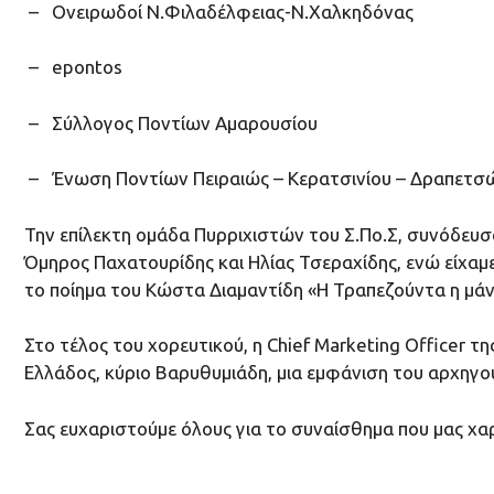
– Oνειρωδοί N.Φιλαδέλφειας-Ν.Χαλκηδόνας
– epontos
– Σύλλογος Ποντίων Αμαρουσίου
– Ένωση Ποντίων Πειραιώς – Κερατσινίου – Δραπετσ
Την επίλεκτη ομάδα Πυρριχιστών του Σ.Πο.Σ, συνόδευ
Όμηρος Παχατουρίδης και Ηλίας Τσεραχίδης, ενώ είχαμε 
το ποίημα του Κώστα Διαμαντίδη «Η Τραπεζούντα η μάν
Στο τέλος του χορευτικού, η Chief Marketing Officer 
Ελλάδος, κύριο Βαρυθυμιάδη, μια εμφάνιση του αρχηγο
Σας ευχαριστούμε όλους για το συναίσθημα που μας χα