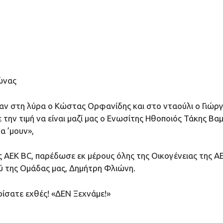
ώνας
σαν στη λύρα ο Κώστας Ορφανίδης και στο νταούλι ο Γιώρ
την τιμή να είναι μαζί μας ο Ενωσίτης Ηθοποιός Τάκης Βα
α ’μουν»,
της ΑΕΚ BC, παρέδωσε εκ μέρους όλης της Οικογένειας της
ύ της Ομάδας μας, Δημήτρη Φλιώνη.
ρίσατε εχθές! «ΔΕΝ Ξεχνάμε!»