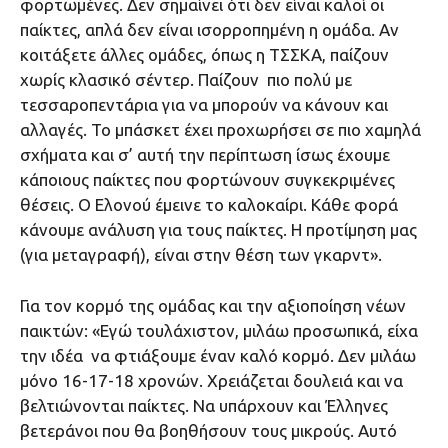
φορτωμένες. Δεν σημαίνει ότι δεν είναι καλοί οι
παίκτες, απλά δεν είναι ισορροπημένη η ομάδα. Αν
κοιτάξετε άλλες ομάδες, όπως η ΤΣΣΚΑ, παίζουν
χωρίς κλασικό σέντερ. Παίζουν πιο πολύ με
τεσσαροπεντάρια για να μπορούν να κάνουν και
αλλαγές. Το μπάσκετ έχει προχωρήσει σε πιο χαμηλά
σχήματα και σ’ αυτή την περίπτωση ίσως έχουμε
κάποιους παίκτες που φορτώνουν συγκεκριμένες
θέσεις. Ο Ελονού έμεινε το καλοκαίρι. Κάθε φορά
κάνουμε ανάλυση για τους παίκτες. Η προτίμηση μας
(για μεταγραφή), είναι στην θέση των γκαρντ».
Για τον κορμό της ομάδας και την αξιοποίηση νέων
παικτών: «Εγώ τουλάχιστον, μιλάω προσωπικά, είχα
την ιδέα να φτιάξουμε έναν καλό κορμό. Δεν μιλάω
μόνο 16-17-18 χρονών. Χρειάζεται δουλειά και να
βελτιώνονται παίκτες. Να υπάρχουν και Έλληνες
βετεράνοι που θα βοηθήσουν τους μικρούς. Αυτό