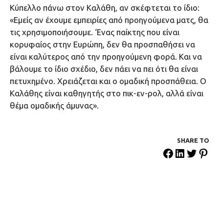
Κύπελλο πάνω στον Καλάθη, αν σκέφτεται το ίδιο:
«Εμείς αν έχουμε εμπειρίες από προηγούμενα ματς, θα
τις χρησιμοποιήσουμε. ‘Ενας παίκτης που είναι
κορυφαίος στην Ευρώπη, δεν θα προσπαθήσει να
είναι καλύτερος από την προηγούμενη φορά. Και να
βάλουμε το ίδιο σχέδιο, δεν πάει να πει ότι θα είναι
πετυχημένο. Χρειάζεται και ο ομαδική προσπάθεια. Ο
Καλάθης είναι καθηγητής στο πικ-εν-ρολ, αλλά είναι
θέμα ομαδικής άμυνας».
SHARE ΤΟ