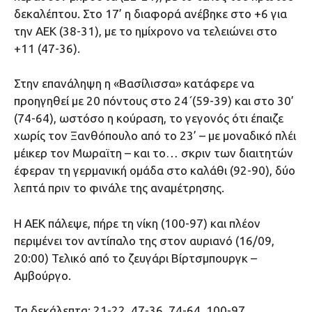
δεκαλέπτου. Στο 17’ η διαφορά ανέβηκε στο +6 για
την ΑΕΚ (38-31), με το ημίχρονο να τελειώνει στο
+11 (47-36).
Στην επανάληψη η «Βασίλισσα» κατάφερε να
προηγηθεί με 20 πόντους στο 24΄(59-39) και στο 30’
(74-64), ωστόσο η κούραση, το γεγονός ότι έπαιζε
χωρίς τον Ξανθόπουλο από το 23’ – με μοναδικό πλέι
μέικερ τον Μωραϊτη – και το… σκριν των διαιτητών
έφεραν τη γερμανική ομάδα στο καλάθι (92-90), δύο
λεπτά πριν το φινάλε της αναμέτρησης.
Η ΑΕΚ πάλεψε, πήρε τη νίκη (100-97) και πλέον
περιμένει τον αντίπαλο της στον αυριανό (16/09,
20:00) Τελικό από το ζευγάρι Βίρτσμπουργκ –
Αμβούργο.
Τα δεκάλεπτα: 21-22, 47-36, 74-64, 100-97