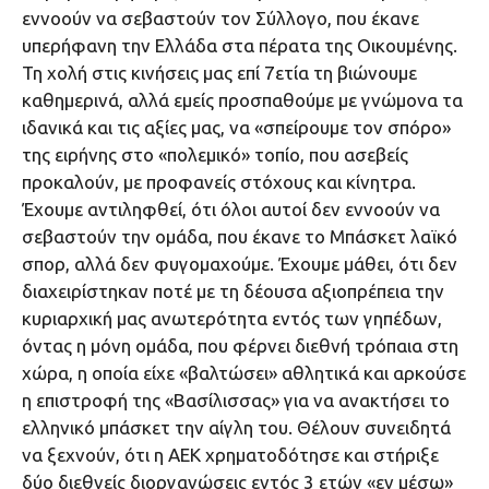
εννοούν να σεβαστούν τον Σύλλογο, που έκανε
υπερήφανη την Ελλάδα στα πέρατα της Οικουμένης.
Τη χολή στις κινήσεις μας επί 7ετία τη βιώνουμε
καθημερινά, αλλά εμείς προσπαθούμε με γνώμονα τα
ιδανικά και τις αξίες μας, να «σπείρουμε τον σπόρο»
της ειρήνης στο «πολεμικό» τοπίο, που ασεβείς
προκαλούν, με προφανείς στόχους και κίνητρα.
Έχουμε αντιληφθεί, ότι όλοι αυτοί δεν εννοούν να
σεβαστούν την ομάδα, που έκανε το Μπάσκετ λαϊκό
σπορ, αλλά δεν φυγομαχούμε. Έχουμε μάθει, ότι δεν
διαχειρίστηκαν ποτέ με τη δέουσα αξιοπρέπεια την
κυριαρχική μας ανωτερότητα εντός των γηπέδων,
όντας η μόνη ομάδα, που φέρνει διεθνή τρόπαια στη
χώρα, η οποία είχε «βαλτώσει» αθλητικά και αρκούσε
η επιστροφή της «Βασίλισσας» για να ανακτήσει το
ελληνικό μπάσκετ την αίγλη του. Θέλουν συνειδητά
να ξεχνούν, ότι η ΑΕΚ χρηματοδότησε και στήριξε
δύο διεθνείς διοργανώσεις εντός 3 ετών «εν μέσω»