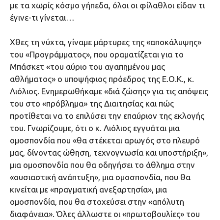
με τα χωρίς κόσμο γήπεδα, όλοι οι φίλαθλοι είδαν τι
έγινε-τι γίνεται…
Χθες τη νύχτα, γίναμε μάρτυρες της «αποκάλυψης»
του «Προγράμματος», που οραματίζεται για το
Μπάσκετ «του αύριο του αγαπημένου μας
αθλήματος» ο υποψήφιος πρόεδρος της Ε.Ο.Κ., κ.
Λιόλιος. Ενημερωθήκαμε «διά ζώσης» για τις απόψεις
του στο «πρόβλημα» της Διαιτησίας και πώς
προτίθεται να το επιλύσει την επαύριον της εκλογής
του. Γνωρίζουμε, ότι ο κ. Λιόλιος εγγυάται μια
ομοσπονδία που «θα στέκεται αρωγός στο πλευρό
μας, δίνοντας ώθηση, τεχνογνωσία και υποστήριξη»,
μια ομοσπονδία που θα οδηγήσει το άθλημα στην
«ουσιαστική ανάπτυξη», μια ομοσπονδία, που θα
κινείται με «πραγματική ανεξαρτησία», μια
ομοσπονδία, που θα στοχεύσει στην «απόλυτη
διαφάνεια». Όλες άλλωστε οι «πρωτοβουλίες» του