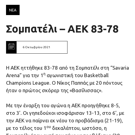
ΝΕΑ
Σομπατέλι – ΑΕΚ 83-78
6 Οκτωβρίου 2021
Η ΑΕΚ ηττήθηκε 83-78 από τη Σομπατέλι στη “Savaria
η
Arena” για την 1
αγωνιστική του Basketball
Champions League. Ο Νίκος Παππάς με 20 πόντους
ήταν ο πρώτος σκόρερ της «Βασίλισσας».
Με την έναρξη του αγώνα η ΑΕΚ προηγήθηκε 8-5,
στο 3’. Οι γηπεδούχοι ισοφάρισαν 13-13, στο 6’, με
την ΑΕΚ να παίρνει εκ νέου το προβάδισμα (21-19),
ου
με το τέλος του 1
δεκαλέπτου, ωστόσο, η