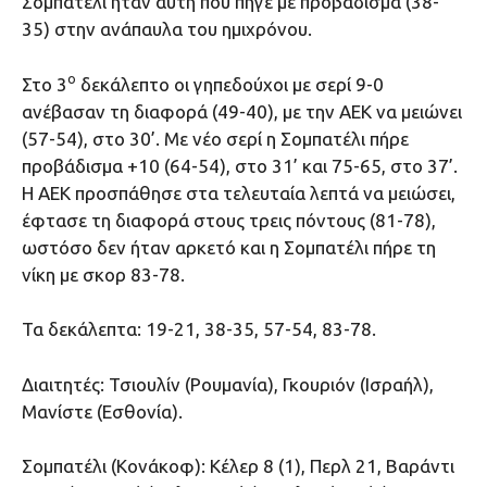
Σομπατέλι ήταν αυτή που πήγε με προβάδισμα (38-
35) στην ανάπαυλα του ημιχρόνου.
ο
Στο 3
δεκάλεπτο οι γηπεδούχοι με σερί 9-0
ανέβασαν τη διαφορά (49-40), με την ΑΕΚ να μειώνει
(57-54), στο 30’. Με νέο σερί η Σομπατέλι πήρε
προβάδισμα +10 (64-54), στο 31’ και 75-65, στο 37’.
Η ΑΕΚ προσπάθησε στα τελευταία λεπτά να μειώσει,
έφτασε τη διαφορά στους τρεις πόντους (81-78),
ωστόσο δεν ήταν αρκετό και η Σομπατέλι πήρε τη
νίκη με σκορ 83-78.
Τα δεκάλεπτα: 19-21, 38-35, 57-54, 83-78.
Διαιτητές: Τσιουλίν (Ρουμανία), Γκουριόν (Ισραήλ),
Μανίστε (Εσθονία).
Σομπατέλι (Κονάκοφ): Κέλερ 8 (1), Περλ 21, Βαράντι