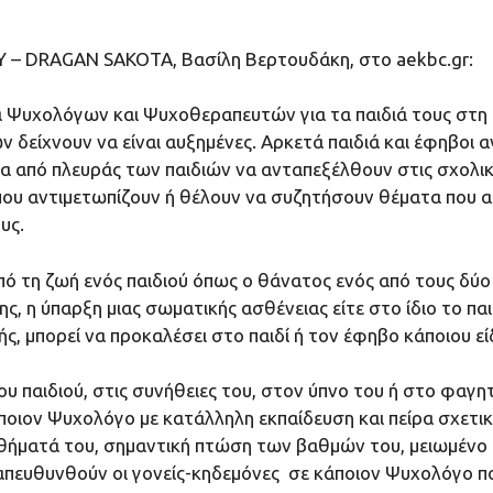
 – DRAGAN SAKOTA, Βασίλη Βερτουδάκη, στο aekbc.gr:
α Ψυχολόγων και Ψυχοθεραπευτών για τα παιδιά τους στη 
 δείχνουν να είναι αυξημένες. Αρκετά παιδιά και έφηβοι 
ητα από πλευράς των παιδιών να ανταπεξέλθουν στις σχολικ
υ αντιμετωπίζουν ή θέλουν να συζητήσουν θέματα που αφο
υς.
 τη ζωή ενός παιδιού όπως ο θάνατος ενός από τους δύο 
, η ύπαρξη μιας σωματικής ασθένειας είτε στο ίδιο το παιδ
ής, μπορεί να προκαλέσει στο παιδί ή τον έφηβο κάποιου ε
παιδιού, στις συνήθειες του, στον ύπνο του ή στο φαγητό
 κάποιον Ψυχολόγο με κατάλληλη εκπαίδευση και πείρα σχετι
θήματά του, σημαντική πτώση των βαθμών του, μειωμένο
απευθυνθούν οι γονείς-κηδεμόνες σε κάποιον Ψυχολόγο που