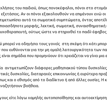
ήσεις του παιδιού, όπως πονοκέφαλοι, πόνοι στο στομάχι 
 εξετάσεις. Αν οι πόνοι εξακολουθούν να επιμένουν ενώ οι 
ντιμετωπίσει αυτά τα σωματικά συμπτώματα, όντας αποτέ
 οποιασδήποτε μορφής, λεκτική, σωματική, συναισθηματική
-Ψυχοθεραπευτή, ούτως ώστε να στηριχθεί το παιδί-έφηβο
πορεί να οδηγήσει τους γονείς στη σκέψη ότι κάτι μπορεί
 που ευθύνονται για την μη ομαλή λειτουργικότητα των 
ίναι σημάδια που προμηνύουν ότι χρειάζεται να γίνει μια 
ετία αντιμετωπίζουν διάφορες μαθησιακού τύπου δυσκολίε
τικές δυσκολίες, διαταραχές επικοινωνίας ή ευρύτερα προ
όπως και ο εθισμός από το διαδίκτυο ή από άλλες ουσίες. 
αναζητήσουν βοήθεια.
όγους είτε λόγω χαμηλής αυτοπεποίθησης και αυτοεκτίμηση