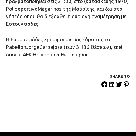
πραγματοποιηθεί στις 21:00, στο (κατασκευής 1970)
PolideportivoMagarinos της Μαδρίτης, και όχι στο
γήπεδο όπου θα διεξαχθεί η αυριανή αναμέτρηση με
Εστουντιάδες.
Η Εστουντιάδες χρησιμοποιεί ως έδρα της το
PabellónJorgeGarbajosa (των 3.136 θέσεων), εκεί
όπου η ΑΕΚ θα προπονηθεί το πρωί…
SHARE ΤΟ