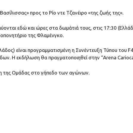
ασίλισσας» προς το Ρίο ντε Τζανέιρο «της ζωής της».
ονται εδώ και ώρες στα δωμάτιά τους, στις 17:30 (Ελλάδ
ροπονητήριο της Φλαμένγκο.
(Ελλάδος) είναι προγραμματισμένη η Συνέντευξη Τύπου του 
μάδων. Η εκδήλωση θα πραγματοποιηθεί στην “Αrena Carioca
ση της Ομάδας στο γήπεδο των αγώνων.