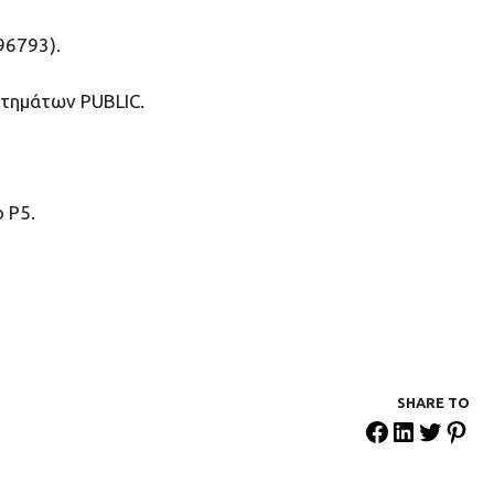
96793).
στημάτων PUBLIC.
 Ρ5.
SHARE ΤΟ