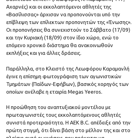
Αχαρνές) και οι εκκολαπτόμενοι αθλητές της
«Βασίλισσας» άρχισαν να προπονούνται υπό την
επίβλεψη των επίλεκτων προπονητών της «Ένωσης».
Οι προπονήσεις θα συνεχιστούν το Σάββατο (17/09)
και την Κυριακή (18/09) στον ίδιο χώρο, ενώ το
επόμενο χρονικό διάστημα θα ανακοινωθούν
εκπλήξεις και για άλλες δράσεις.
Παράλληλα, στο Κλειστό της Λεωφόρου Καραμανλή
έγινε η επίσημη φωτογράφιση των αγωνιστικών
Τμημάτων (Παίδων-Εφήβων), βασικός χορηγός των
οποίων ανέλαβε η εταιρία Μegas Yeeros.
Η προώθηση του αναπτυξιακού μοντέλου με
πρωταγωνιστές τους εκκολαπτόμενους αθλητές
συνιστά προτεραιότητα. Η ΑΕΚ Β.C. απέδειξε από την
πρώτη στιγμή, ότι δίνει βάση στο μέλλον της και στο
πλαίσιο αυτό οι κινήσεις, που πρόκειται να