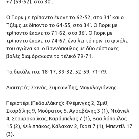
+7 (59-52), στο 30’.
Ο Γιορκ με τρίποντο έκανε το 62-52, στο 31’ και ο
Τζέιμς με δίποντο το 64-55, στο 34’. Ο Γιορκ με
τρίποντο έκανε το 71-62, στο 36’. Ο Γιορκ με
τρίποντο έκανε το 74-67, ένα λεπτό πριν το φινάλε
του αγώνα και ο Γιαννόπουλος με δύο εύστοχες
βολές διαμόρφωσε το τελικό 79-71.
Τα δεκάλεπτα: 18-17, 39-32, 52-59, 71-79.
Διαιτητές: Σχινάς, Συμεωνίδης, Μαγκλογιάννης.
Περιστέρι (Πεδουλάκης): Φλέμινγκς 2, Σμιθ,
Σκορδίλης 9, Μούρατος 5, Αγραβάνης 3 (1), Ντάνιελ
4, Σταυρακούκας, Καράμπελας 7 (1), Βασιλόπουλος
15 (2), Φιλιππάκος, Κάλαχαν 2, Γκρέι 7 (1), Μπεντίλ 17
(3).