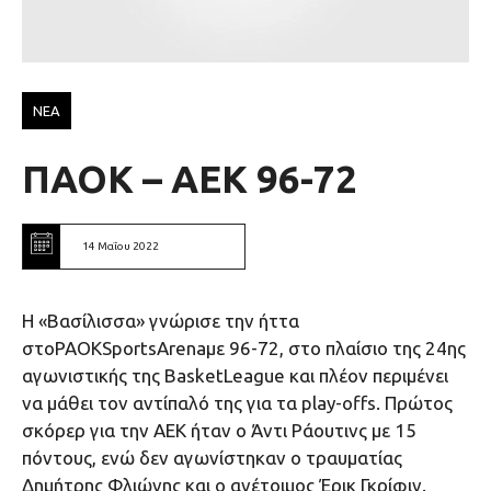
ΝΕΑ
ΠΑΟΚ – ΑΕΚ 96-72
14 Μαΐου 2022
Η «Βασίλισσα» γνώρισε την ήττα
στoPAOKSportsArenaμε 96-72, στο πλαίσιο της 24ης
αγωνιστικής της BasketLeague και πλέον περιμένει
να μάθει τον αντίπαλό της για τα play-offs. Πρώτος
σκόρερ για την ΑΕΚ ήταν ο Άντι Ράουτινς με 15
πόντους, ενώ δεν αγωνίστηκαν ο τραυματίας
Δημήτρης Φλιώνης και ο ανέτοιμος Έρικ Γκρίφιν.