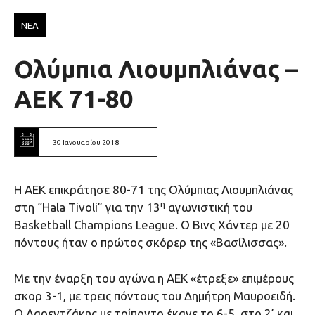
ΝΕΑ
Ολύμπια Λιουμπλιάνας –
ΑΕΚ 71-80
30 Ιανουαρίου 2018
Η ΑΕΚ επικράτησε 80-71 της Ολύμπιας Λιουμπλιάνας
η
στη “Hala Tivoli” για την 13
αγωνιστική του
Basketball Champions League. O Bινς Χάντερ με 20
πόντους ήταν ο πρώτος σκόρερ της «Βασίλισσας».
Με την έναρξη του αγώνα η ΑΕΚ «έτρεξε» επιμέρους
σκορ 3-1, με τρεις πόντους του Δημήτρη Μαυροειδή.
Ο Λαρεντζάκης με τρίποντο έκανε το 6-5, στο 2’ και