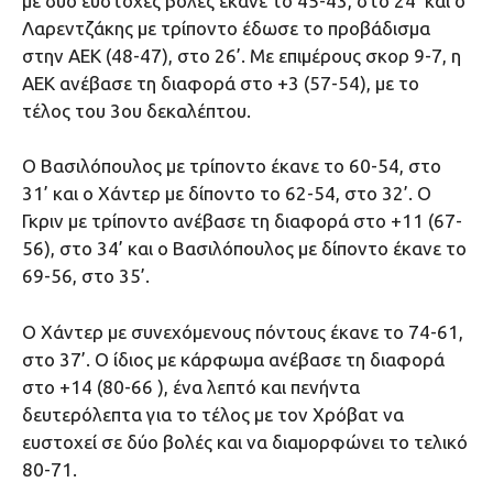
με δύο εύστοχες βολές έκανε το 45-43, στο 24’ και ο
Λαρεντζάκης με τρίποντο έδωσε το προβάδισμα
στην ΑΕΚ (48-47), στο 26’. Με επιμέρους σκορ 9-7, η
ΑΕΚ ανέβασε τη διαφορά στο +3 (57-54), με το
τέλος του 3ου δεκαλέπτου.
Ο Βασιλόπουλος με τρίποντο έκανε το 60-54, στο
31’ και ο Χάντερ με δίποντο το 62-54, στο 32’. Ο
Γκριν με τρίποντο ανέβασε τη διαφορά στο +11 (67-
56), στο 34’ και ο Βασιλόπουλος με δίποντο έκανε το
69-56, στο 35’.
Ο Χάντερ με συνεχόμενους πόντους έκανε το 74-61,
στο 37’. Ο ίδιος με κάρφωμα ανέβασε τη διαφορά
στο +14 (80-66 ), ένα λεπτό και πενήντα
δευτερόλεπτα για το τέλος με τον Χρόβατ να
ευστοχεί σε δύο βολές και να διαμορφώνει το τελικό
80-71.