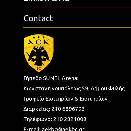
Contact
Γήπεδο SUNEL Arena:
Κωνσταντινουπόλεως 59, Δήμου Φυλής
Γραφείο Εισιτηρίων & Εισιτηρίων
Διαρκείας:
210 6896793
Τηλέφωνο:
210 2821008
E-mail:
aekbc@aekbc.gr