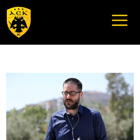
Μετάβαση
σε
περιεχόμενο
Μενο