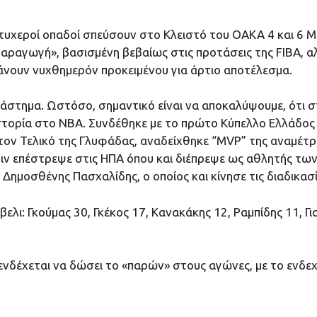
χεροί οπαδοί σπεύσουν στο Κλειστό του ΟΑΚΑ 4 και 6 Μαίο
παραγωγή», βασισμένη βεβαίως στις προτάσεις της FIBΑ, α
άνουν νυχθημερόν προκειμένου για άρτιο αποτέλεσμα.
άστημα. Ωστόσο, σημαντικό είναι να αποκαλύψουμε, ότι 
τορία στο ΝΒΑ. Συνδέθηκε με το πρώτο Κύπελλο Ελλάδος σ
, στον Τελικό της Γλυφάδας, αναδείχθηκε “MVP” της αναμέτ
ιν επέστρεψε στις ΗΠΑ όπου και διέπρεψε ως αθλητής των
ημοσθένης Πασχαλίδης, ο οποίος και κίνησε τις διαδικασί
ελι: Γκούμας 30, Γκέκος 17, Κανακάκης 12, Ραμπίδης 11, Γ
ενδέχεται να δώσει το «παρών» στους αγώνες, με το ενδε