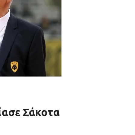
ίασε Σάκοτα