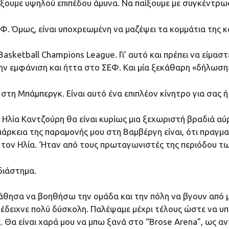
αίξουμε υψηλού επιπέδου άμυνα. Να παίξουμε με συγκέντρω
 Όμως, είναι υποχρεωμένη να μαζέψει τα κομμάτια της και 
 Basketball Champions League. Γι’ αυτό και πρέπει να είμ
την εμφάνιση και ήττα στο ΣΕΦ. Και μία ξεκάθαρη «δήλωση»
τη Μπάμπεργκ. Είναι αυτό ένα επιπλέον κίνητρο για σας ή
Ηλία Καντζούρη θα είναι κυρίως μια ξεχωριστή βραδιά αύρι
άρκεια της παραμονής μου στη Βαμβέργη είναι, ότι πραγμα
τον Ηλία. ‘Ηταν από τους πρωταγωνιστές της περιόδου τω
 διάστημα.
άθησα να βοηθήσω την ομάδα και την πόλη να βγουν από μ
 έδειχνε πολύ δύσκολη. Παλέψαμε μέχρι τέλους ώστε να υ
 Θα είναι χαρά μου να μπω ξανά στο “Brose Arena”, ως αν