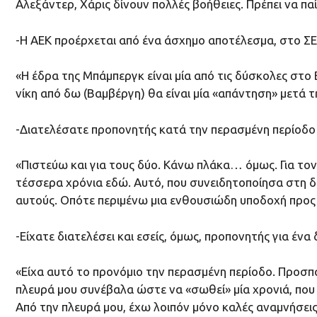
Αλεξάντερ, Χάρις δίνουν πολλές βοήθειες. Πρέπει να π
-Η ΑΕΚ προέρχεται από ένα άσχημο αποτέλεσμα, στο ΣΕΦ.
«Η έδρα της Μπάμπεργκ είναι μία από τις δύσκολες στο
νίκη από δω (Βαμβέργη) θα είναι μία «απάντηση» μετά 
-Διατελέσατε προπονητής κατά την περασμένη περίοδο σ
«Πιστεύω και για τους δύο. Κάνω πλάκα… όμως. Για τον 
τέσσερα χρόνια εδώ. Αυτό, που συνειδητοποίησα στη δι
αυτούς. Οπότε περιμένω μια ενθουσιώδη υποδοχή προς 
-Είχατε διατελέσει και εσείς, όμως, προπονητής για ένα
«Είχα αυτό το προνόμιο την περασμένη περίοδο. Προσπ
πλευρά μου συνέβαλα ώστε να «σωθεί» μία χρονιά, που
Από την πλευρά μου, έχω λοιπόν μόνο καλές αναμνήσεις.