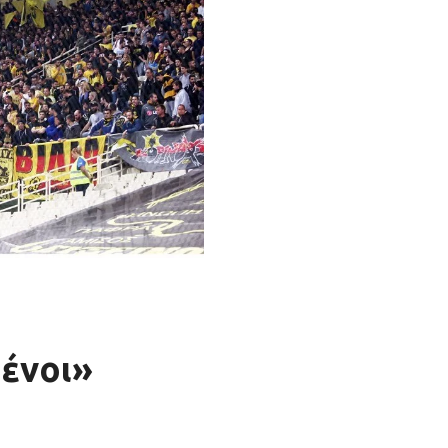
ένοι»