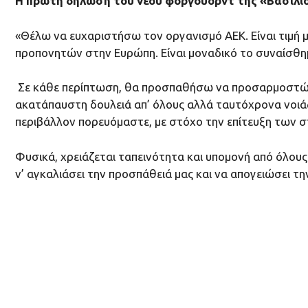
Η πρώτη δήλωση του νέου φόργουορντ της «Βασίλ
«Θέλω να ευχαριστήσω τον οργανισμό ΑΕΚ. Είναι τιμή μ
προπονητών στην Ευρώπη. Είναι μοναδικό το συναίσθημ
Σε κάθε περίπτωση, θα προσπαθήσω να προσαρμοστώ στ
ακατάπαυστη δουλειά απ’ όλους αλλά ταυτόχρονα νοιάζετ
περιβάλλον πορευόμαστε, με στόχο την επίτευξη των 
Φυσικά, χρειάζεται ταπεινότητα και υπομονή από όλους
ν’ αγκαλιάσει την προσπάθειά μας και να απογειώσει τη