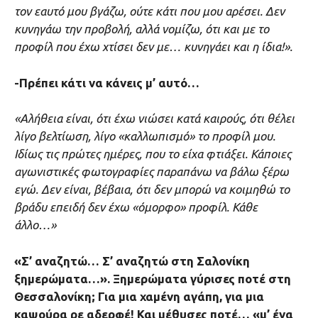
τον εαυτό μου βγάζω, ούτε κάτι που μου αρέσει. Δεν
κυνηγάω την προβολή, αλλά νομίζω, ότι και με το
προφίλ που έχω χτίσει δεν με… κυνηγάει και η ίδια!».
-Πρέπει κάτι να κάνεις μ’ αυτό…
«Αλήθεια είναι, ότι έχω νιώσει κατά καιρούς, ότι θέλει
λίγο βελτίωση, λίγο «καλλωπισμό» το προφίλ μου.
Ιδίως τις πρώτες ημέρες, που το είχα φτιάξει. Κάποιες
αγωνιστικές φωτογραφίες παραπάνω να βάλω ξέρω
εγώ. Δεν είναι, βέβαια, ότι δεν μπορώ να κοιμηθώ το
βράδυ επειδή δεν έχω «όμορφο» προφίλ. Κάθε
άλλο…»
«Σ’ αναζητώ… Σ’ αναζητώ στη Σαλονίκη
ξημερώματα…». Ξημερώματα γύρισες ποτέ στη
Θεσσαλονίκη; Για μια χαμένη αγάπη, για μια
καψούρα ρε αδερφέ! Και μέθυσες ποτέ… «μ’ ένα