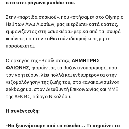
στο «τετράγωνο μυαλό» του.
Στην «παρτίδα σκακιού», που «στήσαμε» στο Olympic
Hall των Άνω Λιοσίων, μας «κέρδισε» κατά κράτος,
εμφανίζοντας στη «σκακιέρα» μερικά από τα ισχυρά
«πιόνια», που τον καθιστούν ιδιοφυή κι ας μη το
παραδέχεται.
Ο αρχηγός της «Βασίλισσας»,
ΔΗΜΗΤΡΗΣ
ΦΛΙΩΝΗΣ
, φορώντας τα βυζαντινοπορφυρά, που
τον γοητεύουν, λέει πολλά και ενδιαφέροντα στην
«εξομολόγηση» της ζωής του, στο «ανακαινισμένο»
aekbc.gr και στον Διευθυντή Επικοινωνίας και ΜΜΕ
της ΑΕΚ BC, Γιώργο Νικολάου.
Η συνέντευξη:
-Να ξεκινήσουμε από τα εύκολα… Τι σημαίνει το