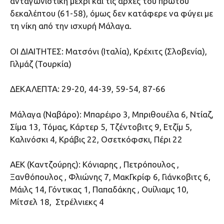
ανταγωνιστική μέχρι και τις αρχές του πρώτου
δεκαλέπτου (61-58), όμως δεν κατάφερε να φύγει με
τη νίκη από την ισχυρή Μάλαγα.
ΟΙ ΔΙΑΙΤΗΤΕΣ: Ματσόνι (Ιταλία), Κρέχιτς (Σλοβενία),
Γιλμάζ (Τουρκία)
ΔΕΚΑΛΕΠΤΑ: 29-20, 44-39, 59-54, 87-66
Μάλαγα (Ναβάρο): Μπαρέιρο 3, Μπριθουέλα 6, Ντίαζ,
Σίμα 13, Τόμας, Κάρτερ 5, Τζέντοβιτς 9, Ετζίμ 5,
Καλινόσκι 4, Κράβις 22, Οσετκόφσκι, Πέρι 22
ΑΕΚ (Καντζούρης): Κόνιαρης , Πετρόπουλος ,
Ξανθόπουλος , Φλιώνης 7, ΜακΓκρίφ 6, Γιάνκοβιτς 6,
Μάιλς 14, Γόντικας 1, Παπαδάκης , Ουίλιαμς 10,
Μίτσελ 18, Στρέλνιεκς 4