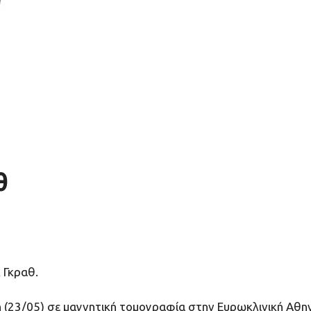
θ
 Γκραθ.
 (23/05) σε μαγνητική τομογραφία στην Ευρωκλινική Αθη