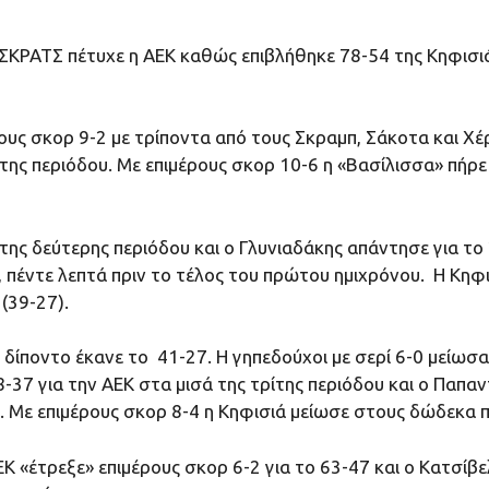
ΚΡΑΤΣ πέτυχε η ΑΕΚ καθώς επιβλήθηκε 78-54 της Κηφισιάς
ρους σκορ 9-2 με τρίποντα από τους Σκραμπ, Σάκοτα και Χ
της περιόδου. Με επιμέρους σκορ 10-6 η «Βασίλισσα» πήρε
 της δεύτερης περιόδου και ο Γλυνιαδάκης απάντησε για το
πέντε λεπτά πριν το τέλος του πρώτου ημιχρόνου. Η Κηφισ
(39-27).
 δίποντο έκανε το 41-27. Η γηπεδούχοι με σερί 6-0 μείω
-37 για την ΑΕΚ στα μισά της τρίτης περιόδου και ο Παπα
υ. Με επιμέρους σκορ 8-4 η Κηφισιά μείωσε στους δώδεκα π
Κ «έτρεξε» επιμέρους σκορ 6-2 για το 63-47 και ο Κατσίβ