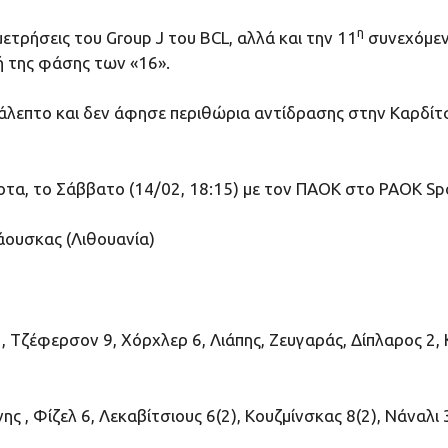
η
μετρήσεις του Group J του BCL, αλλά και την 11
συνεχόμενη
 της φάσης των «16».
άλεπτο και δεν άφησε περιθώρια αντίδρασης στην Καρδίτ
α, το Σάββατο (14/02, 18:15) με τον ΠΑΟΚ στο PAOK Spor
κάουσκας (Λιθουανία)
, Τζέφερσον 9, Χόρχλερ 6, Λιάπης, Ζευγαράς, Δίπλαρος 2,
νης , Φίζελ 6, Λεκαβίτσιους 6(2), Κουζμίνσκας 8(2), Νάναλ