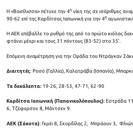
η
Η «Βασίλισσα» πέτυχε την 4
νίκη της σε ισάριθμες ανα
η
90-62 επί της Καρδίτσας Ιαπωνική για την 4
αγωνιστική
Η ΑΕΚ επέβαλλε το ρυθμό της από το πρώτο κιόλας δεκ
φτάνει μέχρι και τους 31 πόντους (83-52) στο 35’.
Επόμενη αναμέτρηση για την Ομάδα του Ντράγκαν Σάκοτ
Διαιτητές
: Ροσό (Γαλλία), Καλατράβα (Ισπανία), Μπαρ
Τα δεκάλεπτα:
19-26, 28-53, 47-71, 62-90
Καρδίτσα Ιαπωνική (Παπανικολόπουλος)
: Εστράδα 11
6, Τζέφερσον 8, Μάντσεν 9.
ΑΕΚ (Σάκοτα)
: Γκρέι 8, Σκορδίλης 2, Μπράουν 3, Φλιώ