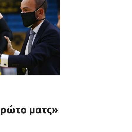
πρώτο ματς»