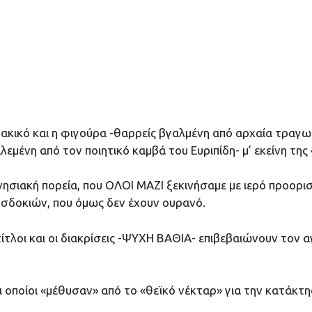
κικό και η φιγούρα -θαρρείς βγαλμένη από αρχαία τραγωδ
λεμένη από τον ποιητικό καμβά του Ευριπίδη- μ’ εκείνη της
νησιακή πορεία, που ΟΛΟΙ ΜΑΖΙ ξεκινήσαμε με ιερό προο
σδοκιών, που όμως δεν έχουν ουρανό.
ίτλοι και οι διακρίσεις -ΨΥΧΗ ΒΑΘΙΑ- επιβεβαιώνουν τον 
 οποίοι «μέθυσαν» από το «θεϊκό νέκταρ» για την κατάκτη