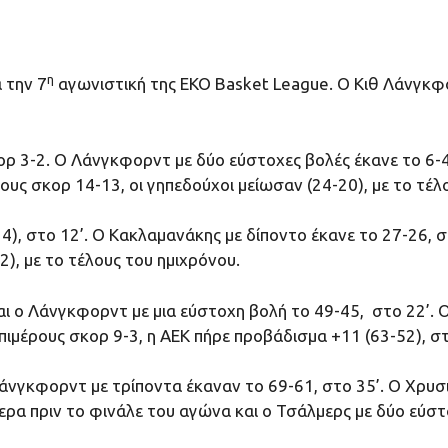
η
 την 7
αγωνιστική της EKO Basket League. Ο Κιθ Λάνγκφ
ρ 3-2. Ο Λάνγκφορντ με δύο εύστοχες βολές έκανε το 6-4,
ους σκορ 14-13, οι γηπεδούχοι μείωσαν (24-20), με το τέλ
, στο 12’. Ο Κακλαμανάκης με δίποντο έκανε το 27-26, στο
), με το τέλους του ημιχρόνου.
ι ο Λάνγκφορντ με μια εύστοχη βολή το 49-45, στο 22’. Ο 
πιμέρους σκορ 9-3, η ΑΕΚ πήρε προβάδισμα +11 (63-52), στ
ι Λάνγκφορντ με τρίποντα έκαναν το 69-61, στο 35’. Ο Χρυ
τερα πριν το φινάλε του αγώνα και ο Τσάλμερς με δύο εύσ