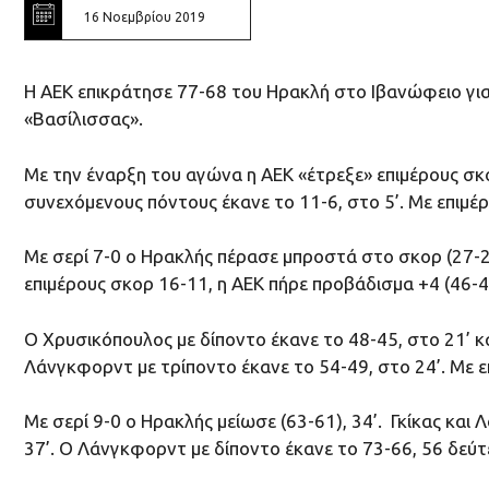
16 Νοεμβρίου 2019
Η ΑΕΚ επικράτησε 77-68 του Ηρακλή στο Ιβανώφειο για
«Βασίλισσας».
Με την έναρξη του αγώνα η ΑΕΚ «έτρεξε» επιμέρους σκο
συνεχόμενους πόντους έκανε το 11-6, στο 5’. Με επιμέρ
Με σερί 7-0 ο Ηρακλής πέρασε μπροστά στο σκορ (27-24)
επιμέρους σκορ 16-11, η ΑΕΚ πήρε προβάδισμα +4 (46-42
Ο Χρυσικόπουλος με δίποντο έκανε το 48-45, στο 21’ κα
Λάνγκφορντ με τρίποντο έκανε το 54-49, στο 24’. Με ε
Με σερί 9-0 ο Ηρακλής μείωσε (63-61), 34’. Γκίκας κα
37’. Ο Λάνγκφορντ με δίποντο έκανε το 73-66, 56 δεύ