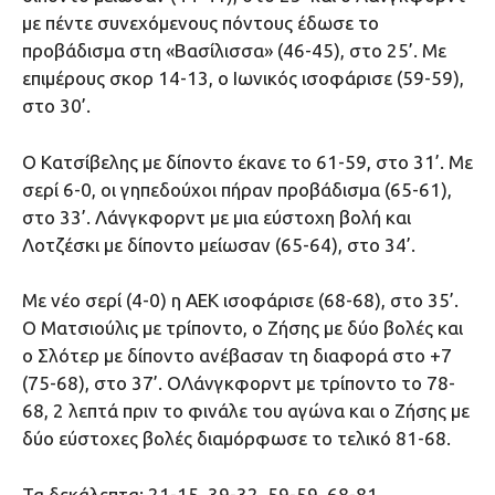
με πέντε συνεχόμενους πόντους έδωσε το
προβάδισμα στη «Βασίλισσα» (46-45), στο 25’. Με
επιμέρους σκορ 14-13, ο Ιωνικός ισοφάρισε (59-59),
στο 30’.
Ο Κατσίβελης με δίποντο έκανε το 61-59, στο 31’. Με
σερί 6-0, οι γηπεδούχοι πήραν προβάδισμα (65-61),
στο 33’. Λάνγκφορντ με μια εύστοχη βολή και
Λοτζέσκι με δίποντο μείωσαν (65-64), στο 34’.
Με νέο σερί (4-0) η ΑΕΚ ισοφάρισε (68-68), στο 35’.
Ο Ματσιούλις με τρίποντο, ο Ζήσης με δύο βολές και
ο Σλότερ με δίποντο ανέβασαν τη διαφορά στο +7
(75-68), στο 37’. OΛάνγκφορντ με τρίποντο το 78-
68, 2 λεπτά πριν το φινάλε του αγώνα και ο Ζήσης με
δύο εύστοχες βολές διαμόρφωσε το τελικό 81-68.
Τα δεκάλεπτα: 21-15, 39-32, 59-59, 68-81.