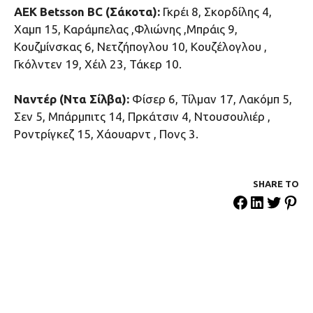
ΑΕΚ Betsson BC (Σάκοτα):
Γκρέι 8, Σκορδίλης 4,
Χαμπ 15, Καράμπελας ,Φλιώνης ,Μπράις 9,
Κουζμίνσκας 6, Νετζήπογλου 10, Κουζέλογλου ,
Γκόλντεν 19, Χέιλ 23, Τάκερ 10.
Ναντέρ (Ντα Σίλβα):
Φίσερ 6, Τίλμαν 17, Λακόμπ 5,
Σεν 5, Μπάρμπιτς 14, Πρκάτσιν 4, Ντουσουλιέρ ,
Ροντρίγκεζ 15, Χάουαρντ , Πονς 3.
SHARE ΤΟ