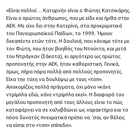
«Είναι πολλοί… Καταρχήν είναι ο Φώτης Κατσικάρης.
Είναι ο πρώτος άνθρωπος, που με είδε και ήρθα στην
ΑΕΚ. Με είχε δει στην Κατερίνη, στα προκριματικά
του Πανευρωπαϊκού Παίδων, το 1999. ‘Ημουν
δεκαπέντε ετών τότε. Η δουλειά, που κάναμε τότε με
τον Φώτη, που ήταν βοηθός του Ντούντα, και μετά
του Ντράγκαν (Σάκοτα), κι αργότερα ως πρώτος
προπονητής στην ΑΕΚ, ήταν καθοριστική. Γενικά,
όμως, πήρα πάρα πολλά από πολλούς προπονητές.
Είχα την τύχη να δουλέψω με τους «τοπ».
Αποκομίζεις πολλά πράγματα, όχι μόνο «κάνε
ντρίμπλα εδώ, κάνε ντρίμπλα εκεί». Η διαφορά του
μεγάλου προπονητή από τους άλλους είναι το πώς
καταφέρνει να σε χαλυβδώνει ως χαρακτήρα και το
πόσο δυνατός πνευματικά πρέπει να ΄σαι, αν θέλεις
να είσαι στο «τοπ» επίπεδο».