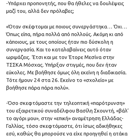
-Υπάρχει προπονητής, που θα ήθελες να δουλέψεις
μαζί του, αλλά δεν πρόλαβες;
«Όταν σκέφτομαι με ποιους συνεργάστηκα… Όχι…
Όπως είπα, πήρα πολλά από πολλούς. Ακόμη κι από
κάποιους, με τους οποίους ήταν πιο δύσκολη η
συνεργασία. Και το καταλαβαίνεις αυτό όταν
ωριμάζεις. ‘Ετσι και με τον Έτορε Μεσίνα στην
ΤΣΣΚΑ Μόσχας. Υπήρξαν στιγμές, που δεν ήταν
εύκολες. Με βοήθησε όμως όλη εκείνη η διαδικασία.
Τότε ήμουν 24 στα 26. Εκείνο το «σχολείο» με
βοήθησε πάρα πάρα πολύ».
-Όσο σκεφτόμαστε την τηλεοπτική «παρότρυνση»
του εξαιρετικού συναδέλφου Βασίλη Σκουντή, «βάλ’
το αγόρι μου», στην «επική» αναμέτρηση Ελλάδας-
Γαλλίας, τόσο σκεφτόμαστε, ότι ίσως αδικήθηκες
εσύ, καθώς θα μπορούσε να είχε προηγηθεί η ατάκα