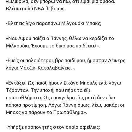
«Ειλικρινά, δεν μπορώ να πω, ότι είμαι μία ομάδα.
Βλέπω πολύ ΝΒΑ βέβαια».
-Βλέπεις λίγο παραπάνω Μιλγουόκι Μπακς;
«Ναι. Αφού παίζει ο Γιάννης, θέλω να κερδίζει το
Μιλγουόκι. Έχουμε το δικό μας παιδί εκεί».
-Εμείς οι παλαιότεροι, βρε παιδί μου, ήμασταν Λέικερς
λόγω Μάτζικ. Καταλαβαίνεις…
«Εντάξει. Ως παιδί, ήμουν Σικάγο Μπουλς εγώ λόγω
Τζόρνταν. Την εποχή, που πήρε τα έξι
πρωταθλήματα. Ως επαγγελματίας μετά δεν είχα
κάποια προτίμηση. Λόγω Γιάννη όμως, λέω, μακάρι οι
Μπακς να πάρουν το Πρωτάθλημα».
-Υπήρξε προπονητής στον οποίο οφείλεις;