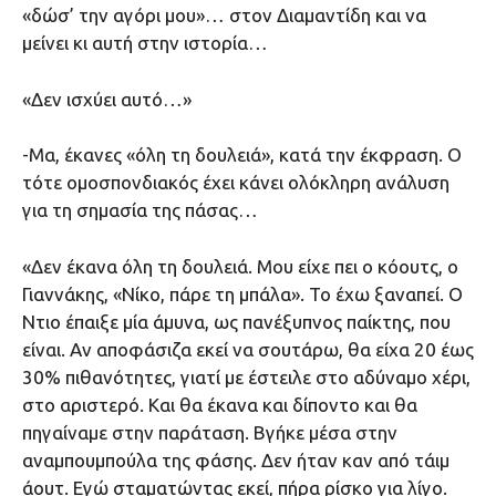
«δώσ’ την αγόρι μου»… στον Διαμαντίδη και να
μείνει κι αυτή στην ιστορία…
«Δεν ισχύει αυτό…»
-Μα, έκανες «όλη τη δουλειά», κατά την έκφραση. Ο
τότε ομοσπονδιακός έχει κάνει ολόκληρη ανάλυση
για τη σημασία της πάσας…
«Δεν έκανα όλη τη δουλειά. Μου είχε πει ο κόουτς, ο
Γιαννάκης, «Νίκο, πάρε τη μπάλα». Το έχω ξαναπεί. Ο
Ντιο έπαιξε μία άμυνα, ως πανέξυπνος παίκτης, που
είναι. Αν αποφάσιζα εκεί να σουτάρω, θα είχα 20 έως
30% πιθανότητες, γιατί με έστειλε στο αδύναμο χέρι,
στο αριστερό. Και θα έκανα και δίποντο και θα
πηγαίναμε στην παράταση. Βγήκε μέσα στην
αναμπουμπούλα της φάσης. Δεν ήταν καν από τάιμ
άουτ. Εγώ σταματώντας εκεί, πήρα ρίσκο για λίγο.