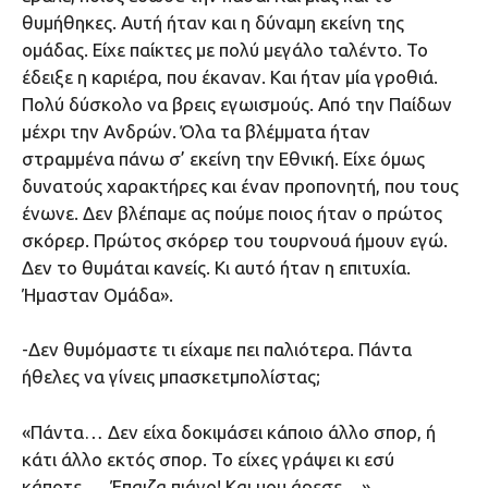
θυμήθηκες. Αυτή ήταν και η δύναμη εκείνη της
ομάδας. Είχε παίκτες με πολύ μεγάλο ταλέντο. Το
έδειξε η καριέρα, που έκαναν. Και ήταν μία γροθιά.
Πολύ δύσκολο να βρεις εγωισμούς. Από την Παίδων
μέχρι την Ανδρών. Όλα τα βλέμματα ήταν
στραμμένα πάνω σ’ εκείνη την Εθνική. Είχε όμως
δυνατούς χαρακτήρες και έναν προπονητή, που τους
ένωνε. Δεν βλέπαμε ας πούμε ποιος ήταν ο πρώτος
σκόρερ. Πρώτος σκόρερ του τουρνουά ήμουν εγώ.
Δεν το θυμάται κανείς. Κι αυτό ήταν η επιτυχία.
Ήμασταν Ομάδα».
-Δεν θυμόμαστε τι είχαμε πει παλιότερα. Πάντα
ήθελες να γίνεις μπασκετμπολίστας;
«Πάντα… Δεν είχα δοκιμάσει κάποιο άλλο σπορ, ή
κάτι άλλο εκτός σπορ. Το είχες γράψει κι εσύ
κάποτε… Έπαιζα πιάνο! Και μου άρεσε…»