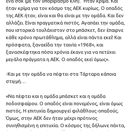
ένα σοκ (με τον υποβιβασμό κλπ). ‘Ήταν κρίμα. Και
ήταν κρίμα για τον κόσμο της ΑΕΚ κυρίως. Ο οπαδός
της ΑΕΚ ήταν, είναι και θα είναι με την ομάδα. Και δεν
αλλάζει. Είναι πραγματικά πιστός. Αγαπάει την ομάδα,
που ιστορικά τουλάχιστον στο μπάσκετ, δεν έπαιρνε
κάθε χρόνο πρωτάθλημα, αλλά είναι πάντα εκεί! Και
πρόσφατα, ξαναείδα την ταινία «1968», και
ξανασκέφτηκα πόσα χρόνια έκανε για να πετύχει
μεγάλα πράγματα η ΑΕΚ. Ο οπαδός εκεί όμως».
-Και με την ομάδα να πέφτει στα Τάρταρα κάποια
στιγμή…
«Να πέφτει και η ομάδα μπάσκετ και η ομάδα
ποδοσφαίρου. Ο οπαδός είναι πονεμένος, είναι όμως
πιστός. Η επιτυχία δημιουργεί φιλάθλους-οπαδούς.
Όμως, στην ΑΕΚ δεν ήταν μέχρι πρότινος
συνηθισμένη η επιτυχία. Ο κόσμος της δήλωνε πάντα,