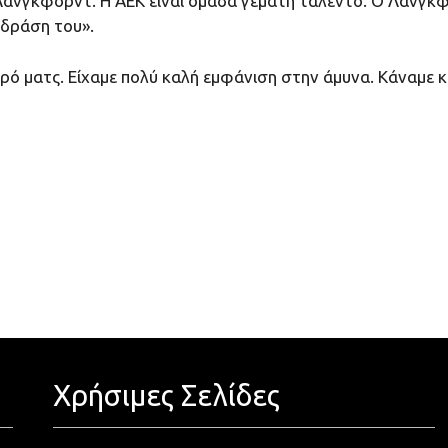
Λάνγκφορντ. Η ΑΕΚ είναι ομάδα γεμάτη ταλέντο. Ο Λάνγκφορ
 δράση του».
ηρό ματς. Είχαμε πολύ καλή εμφάνιση στην άμυνα. Κάναμε 
Χρήσιμες Σελίδες