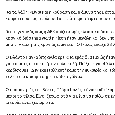
Για τα λάθη: «Είναι και η κούραση και η άμυνα της Βέχτ
κομμάτι που μας στοίχισε. Για πρώτη φορά φτάσαμε σ
Για το γεγονός πως η ΑΕΚ παίζει χωρίς κλασσικό άσο στα
χρονικό διάστημα γιατί η πίεση ήταν μεγάλη και δεν μ
από την αρχή της χρονιάς φαίνεται. Ο Γκίκας έπαιξε 23
Ο Βλάντο Γιάνκοβιτς ανέφερε: «Για εμάς δυστυχώς ήταν
για το ματς αυτό και ήταν πολύ καλή. Παίξαμε για 40 λ
κερδίσουμε . Δεν εκμεταλλευτήκαμε την ευκαιρία και τ
τελευταία κρίσιμα σημεία κάθε αγώνα».
Ο προπονητής της Βέχτα, Πέδρο Καλές, τόνισε: «Παίξαμε
μέχρι το τέλος. Είναι ξεχωριστό για μένα να παίζω σε έ
ιστορία είναι ξεχωριστό.