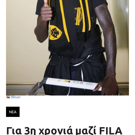
ΝΕΑ
Για 3η χρονιά μαζί FΙLA